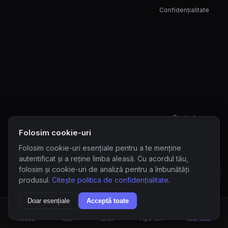
Confidențialitate
Contact
Folosim cookie-uri
Folosim cookie-uri esențiale pentru a te menține
autentificat și a reține limba aleasă. Cu acordul tău,
folosim și cookie-uri de analiză pentru a îmbunătăți
produsul.
Citește politica de confidențialitate
.
Doar esențiale
Acceptă toate
Acasa
Idei
Chat
Pipe-uri
Mai mult